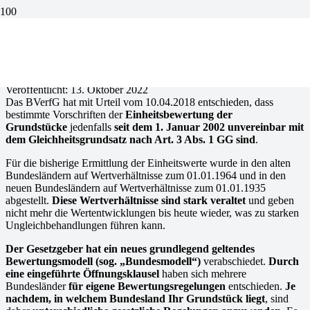
Informationen zur
Grundsteuerreform
Veröffentlicht:
13. Oktober 2022
Das BVerfG hat mit Urteil vom 10.04.2018 entschieden, dass
bestimmte Vorschriften der
Einheitsbewertung der
Grundstücke
jedenfalls
seit dem 1. Januar 2002 unvereinbar mit
dem Gleichheitsgrundsatz nach Art. 3 Abs. 1 GG sind
.
Für die bisherige Ermittlung der Einheitswerte wurde in den alten
Bundesländern auf Wertverhältnisse zum 01.01.1964 und in den
neuen Bundesländern auf Wertverhältnisse zum 01.01.1935
abgestellt.
Diese Wertverhältnisse sind stark veraltet
und geben
nicht mehr die Wertentwicklungen bis heute wieder, was zu starken
Ungleichbehandlungen führen kann.
Der Gesetzgeber hat ein neues grundlegend geltendes
Bewertungsmodell (sog. „Bundesmodell“)
verabschiedet.
Durch
eine eingeführte Öffnungsklausel
haben sich mehrere
Bundesländer
für eigene Bewertungsregelungen
entschieden.
Je
nachdem, in welchem Bundesland Ihr Grundstück liegt
, sind