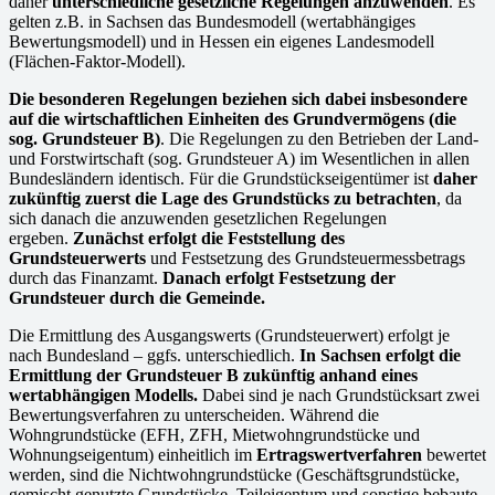
daher
unterschiedliche gesetzliche Regelungen anzuwenden
. Es
gelten z.B. in Sachsen das Bundesmodell (wertabhängiges
Bewertungsmodell) und in Hessen ein eigenes Landesmodell
(Flächen-Faktor-Modell).
Die besonderen Regelungen beziehen sich dabei insbesondere
auf die wirtschaftlichen Einheiten des Grundvermögens (die
sog. Grundsteuer B)
. Die Regelungen zu den Betrieben der Land-
und Forstwirtschaft (sog. Grundsteuer A) im Wesentlichen in allen
Bundesländern identisch. Für die Grundstückseigentümer ist
daher
zukünftig zuerst die Lage des Grundstücks zu betrachten
, da
sich danach die anzuwenden gesetzlichen Regelungen
ergeben.
Zunächst erfolgt die Feststellung des
Grundsteuerwerts
und Festsetzung des Grundsteuermessbetrags
durch das Finanzamt.
Danach erfolgt Festsetzung der
Grundsteuer durch die Gemeinde.
Die Ermittlung des Ausgangswerts (Grundsteuerwert) erfolgt je
nach Bundesland – ggfs. unterschiedlich.
In Sachsen erfolgt die
Ermittlung der Grundsteuer B zukünftig anhand eines
wertabhängigen Modells.
Dabei sind je nach Grundstücksart zwei
Bewertungsverfahren zu unterscheiden. Während die
Wohngrundstücke (EFH, ZFH, Mietwohngrundstücke und
Wohnungseigentum) einheitlich im
Ertragswertverfahren
bewertet
werden, sind die Nichtwohngrundstücke (Geschäftsgrundstücke,
gemischt genutzte Grundstücke, Teileigentum und sonstige bebaute